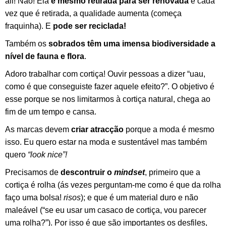
ali! Não! Ela
é mesmo retirada para ser renovada
e cada
vez que é retirada, a qualidade aumenta (começa
fraquinha). E
pode ser reciclada!
Também os
sobrados têm uma imensa biodiversidade
a
nível de fauna e flora
.
Adoro trabalhar com cortiça! Ouvir pessoas a dizer “uau,
como é que conseguiste fazer aquele efeito?”. O objetivo é
esse porque se nos limitarmos à cortiça natural, chega ao
fim de um tempo e cansa.
As marcas devem
criar atracção
porque a moda é mesmo
isso. Eu quero estar na moda e sustentável mas também
quero
“look nice”!
Precisamos de
descontruir o
mindset
, primeiro que a
cortiça é rolha (ás vezes perguntam-me como é que da rolha
faço uma bolsa!
risos
); e que é um material duro e não
maleável (“se eu usar um casaco de cortiça, vou parecer
uma rolha?”). Por isso é que são importantes os desfiles,