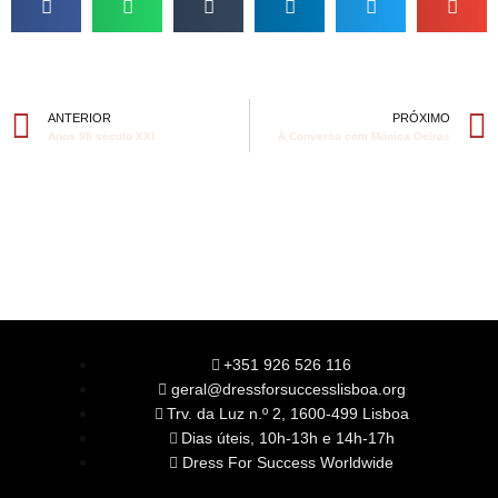
ANTERIOR
PRÓXIMO
Anos 90 século XXI
À Conversa com Mónica Oeiras
+351 926 526 116
geral@dressforsuccesslisboa.org
Trv. da Luz n.º 2, 1600-499 Lisboa
Dias úteis, 10h-13h e 14h-17h
Dress For Success Worldwide