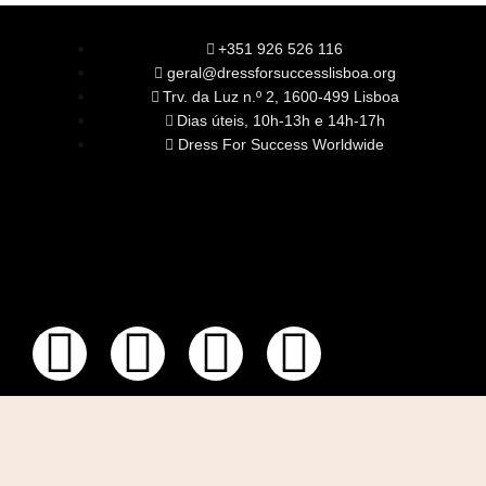
+351 926 526 116
geral@dressforsuccesslisboa.org
Trv. da Luz n.º 2, 1600-499 Lisboa
Dias úteis, 10h-13h e 14h-17h
Dress For Success Worldwide
SOBRE NÓS
A Nossa Missão
Equipa
Órgãos Sociais
Rede Global