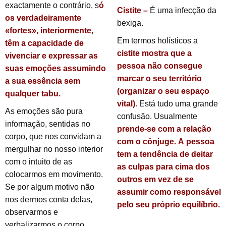
exactamente o contrário, s
ó
Cistite
–
É uma infecção da
os verdadeiramente
bexiga.
«fortes», interiormente,
Em termos holísticos a
têm a capacidade de
cistite
mostra que a
vivenciar e expressar as
pessoa não consegue
suas emoções assumindo
marcar o seu território
a sua essência sem
(organizar o seu espaço
qualquer tabu.
vital).
Está tudo uma grande
As emoções são pura
confusão. Usualmente
informação, sentidas no
prende-se com a relação
corpo, que nos convidam a
com o cônjuge.
A pessoa
mergulhar no nosso interior
tem a tendência de deitar
com o intuito de as
as culpas para cima dos
colocarmos em movimento.
outros em vez de se
Se por algum motivo não
assumir como responsável
nos dermos conta delas,
pelo seu próprio equilíbrio.
observarmos e
verbalizarmos o corpo,