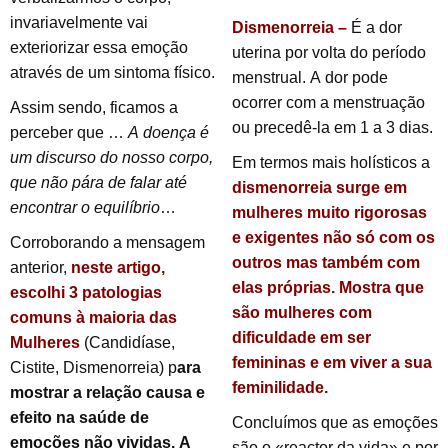
invariavelmente vai
Dismenorreia –
É a dor
exteriorizar essa emoção
uterina por volta do período
através de um sintoma físico.
menstrual. A dor pode
ocorrer com a menstruação
Assim sendo, ficamos a
ou precedê-la em 1 a 3 dias.
perceber que …
A doença é
um discurso do nosso corpo,
Em termos mais holísticos a
que não pára de falar até
dismenorreia
surge
em
encontrar o equilíbrio
…
mulheres muito rigorosas
e exigentes não só com os
Corroborando a mensagem
outros mas também com
anterior,
neste artigo,
elas próprias. Mostra que
escolhi 3 patologias
são mulheres com
comuns à maioria das
dificuldade em ser
Mulheres
(Candidíase,
femininas e em viver a sua
Cistite, Dismenorreia) p
ara
feminilidade.
mostrar a relação causa e
efeito na saúde de
Concluímos que as emoções
emoções não vividas. A
são o «reactor da vida» e por