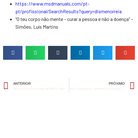
https://www.msdmanuals.com/pt-
pt/profissional/SearchResults?query=dismenorreia
“O teu corpo não mente – curar a pessoa e não a doença” –
Simões, Luís Martins
ANTERIOR
PRÓXIMO
Dicas para uma vida de Rock Star
Ana Gonçalves -Voluntária no departameno de Comunicação da DFS