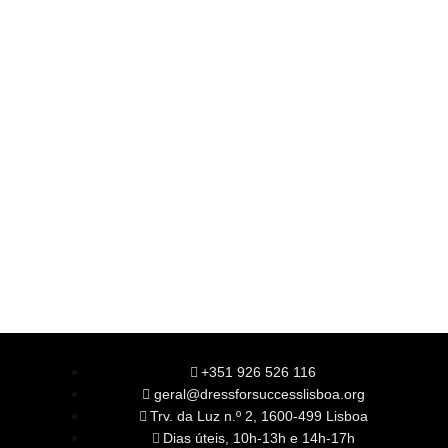
+351 926 526 116
geral@dressforsuccesslisboa.org
Trv. da Luz n.º 2, 1600-499 Lisboa
Dias úteis, 10h-13h e 14h-17h