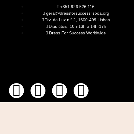
+351 926 526 116
geral@dressforsuccesslisboa.org
Trv. da Luz n.º 2, 1600-499 Lisboa
Dias úteis, 10h-13h e 14h-17h
Dress For Success Worldwide
SOBRE NÓS
A Nossa Missão
Equipa
Órgãos Sociais
Rede Global