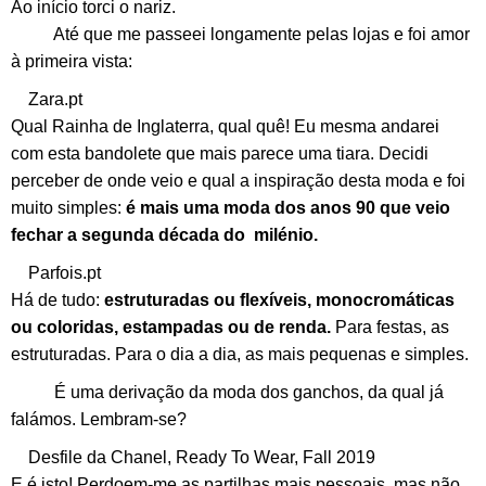
Ao início torci o nariz.
Até que me passeei longamente pelas lojas e foi amor
à primeira vista:
Zara.pt
Qual Rainha de Inglaterra, qual quê! Eu mesma andarei
com esta bandolete que mais parece uma tiara. Decidi
perceber de onde veio e qual a inspiração desta moda e foi
muito simples:
é mais uma moda dos anos 90 que veio
fechar a segunda década do milénio.
Parfois.pt
Há de tudo:
estruturadas ou flexíveis, monocromáticas
ou coloridas, estampadas ou de renda.
Para festas, as
estruturadas. Para o dia a dia, as mais pequenas e simples.
É uma derivação da moda dos ganchos, da qual já
falámos. Lembram-se?
Desfile da Chanel, Ready To Wear, Fall 2019
E é isto! Perdoem-me as partilhas mais pessoais, mas não