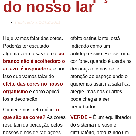
do nosso lar
Publicado a
18/02/2021
Hoje vamos falar das cores.
efeito estimulante, está
Poderás ter escutado
indicado como um
alguma vez coisas como:
«o
antidepressivo. Por ser uma
branco não é acolhedor» o
cor forte, quando é usada na
«o azul é inspirador»,
e por
decoração temos de ter
isso que vamos falar do
atenção ao espaço onde o
efeito das cores no nosso
queremos usar: na sala fica
organismo
e como aplicá-
alegre, mas nos quartos
los à decoração.
pode chegar a ser
perturbador.
Comecemos pelo início:
o
que são as cores?
As cores
VERDE –
É um equilibrador
resultam da perceção pelos
do sistema nervoso e
nossos olhos de radiações
circulatório, produzindo um