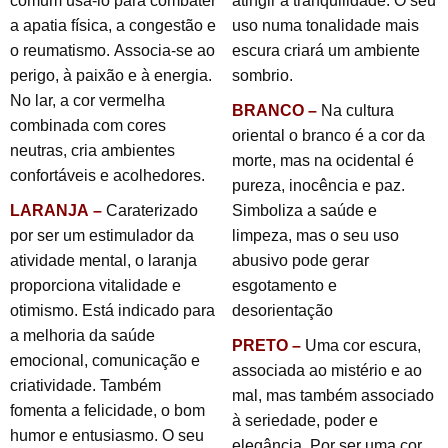
comum usá-lo para combater
atingir a tranquilidade. O seu
a apatia física, a congestão e
uso numa tonalidade mais
o reumatismo. Associa-se ao
escura criará um ambiente
perigo, à paixão e à energia.
sombrio.
No lar, a cor vermelha
BRANCO –
Na cultura
combinada com cores
oriental o branco é a cor da
neutras, cria ambientes
morte, mas na ocidental é
confortáveis e acolhedores.
pureza, inocência e paz.
LARANJA –
Caraterizado
Simboliza a saúde e
por ser um estimulador da
limpeza, mas o seu uso
atividade mental, o laranja
abusivo pode gerar
proporciona vitalidade e
esgotamento e
otimismo. Está indicado para
desorientação
a melhoria da saúde
PRETO –
Uma cor escura,
emocional, comunicação e
associada ao mistério e ao
criatividade. Também
mal, mas também associado
fomenta a felicidade, o bom
à seriedade, poder e
humor e entusiasmo. O seu
elegância. Por ser uma cor