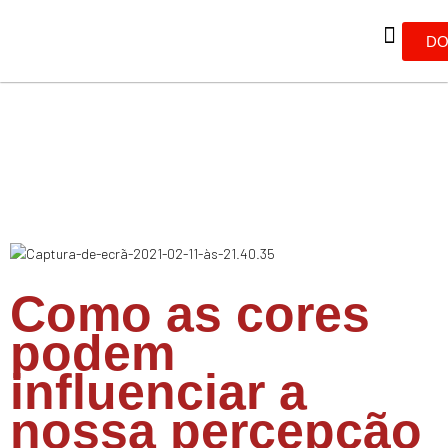
DO
Como as cores
podem
influenciar a
nossa percepção