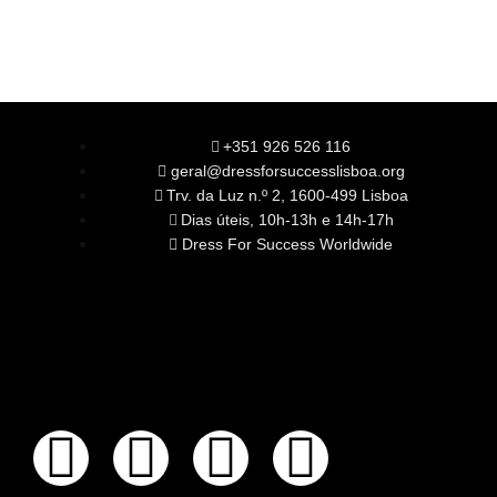
+351 926 526 116
geral@dressforsuccesslisboa.org
Trv. da Luz n.º 2, 1600-499 Lisboa
Dias úteis, 10h-13h e 14h-17h
Dress For Success Worldwide
SOBRE NÓS
A Nossa Missão
Equipa
Órgãos Sociais
Rede Global