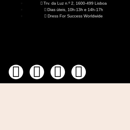
Trv. da Luz n.º 2, 1600-499 Lisboa
Dias úteis, 10h-13h e 14h-17h
Dress For Success Worldwide
SOBRE NÓS
A Nossa Missão
Equipa
Órgãos Sociais
Rede Global