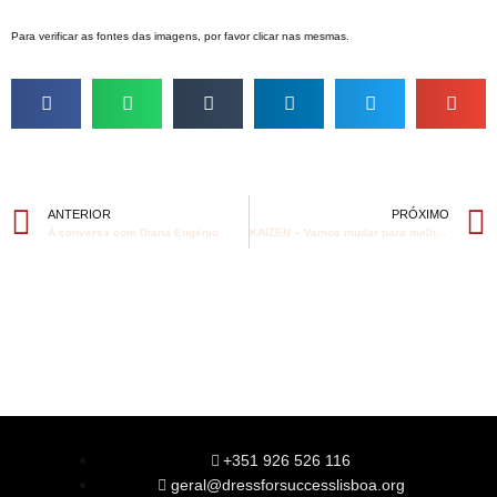
Para verificar as fontes das imagens, por favor clicar nas mesmas.
ANTERIOR
PRÓXIMO
À conversa com Diana Eugénio
KAIZEN – Vamos mudar para melhor? (Parte 1)
+351 926 526 116
geral@dressforsuccesslisboa.org