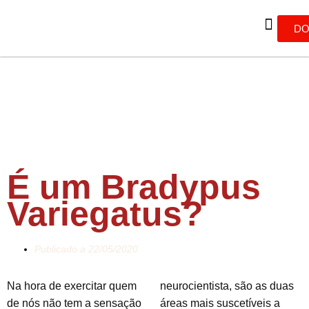
DO
É um Bradypus
Variegatus?
Publicado a
22/05/2020
Na hora de exercitar quem
neurocientista, são as duas
de nós não tem a sensação
áreas mais suscetíveis a