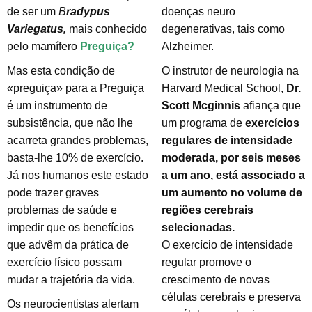
de ser um
B
radypus
doenças neuro
Variegatus,
mais conhecido
degenerativas, tais como
pelo mamífero
Preguiça?
Alzheimer.
Mas esta condição de
O instrutor de neurologia na
«preguiça» para a Preguiça
Harvard Medical School,
Dr.
é um instrumento de
Scott Mcginnis
afiança que
subsistência, que não lhe
um programa de
exercícios
acarreta grandes problemas,
regulares de intensidade
basta-lhe 10% de exercício.
moderada, por seis meses
Já nos humanos este estado
a um ano, está associado a
pode trazer graves
um aumento no volume de
problemas de saúde e
regiões cerebrais
impedir que os benefícios
selecionadas.
que advêm da prática de
O exercício de intensidade
exercício físico possam
regular promove o
mudar a trajetória da vida.
crescimento de novas
células cerebrais e preserva
Os neurocientistas alertam