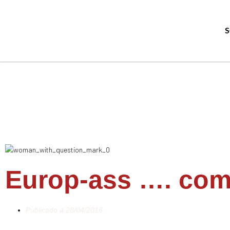
Europ-ass …. co
Publicado a
28/04/2016