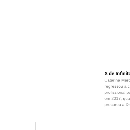
X de Infinit
Catarina Mar
regressou a 
profissional 
em 2017, quan
procurou a Dr