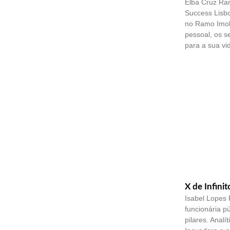
Elba Cruz Ram
Success Lisbo
no Ramo Imobi
pessoal, os s
para a sua vid
X de Infinit
Isabel Lopes F
funcionária pú
pilares. Analí