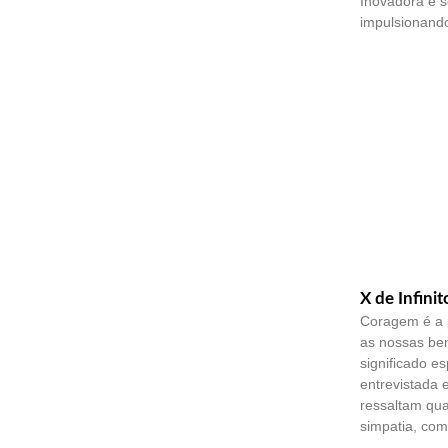
Inovadora e 
impulsionando
X de Infinit
Coragem é a 
as nossas ben
significado es
entrevistada 
ressaltam qu
simpatia, co