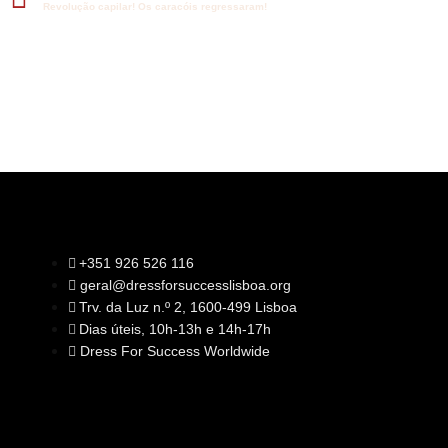
Revolução capilar! Os caracóis regressaram!
+351 926 526 116
geral@dressforsuccesslisboa.org
SOBRE NÓS
Trv. da Luz n.º 2, 1600-499 Lisboa
A Nossa Missão
Equipa
Dias úteis, 10h-13h e 14h-17h
Órgãos Sociais
Rede Global
Dress For Success Worldwide