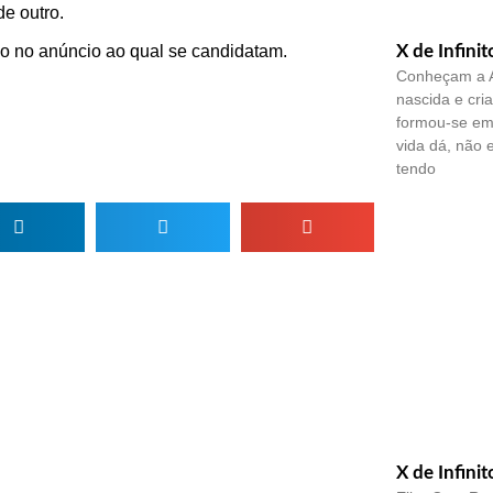
de outro.
X de Infinit
do no anúncio ao qual se candidatam.
Conheçam a A
nascida e cri
formou-se em 
vida dá, não 
tendo
X de Infinit