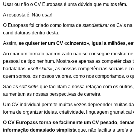
Usar ou não o CV Europass é uma dúvida que muitos têm.
A resposta é: Não usar!
O Europass foi criado como forma de
standardizar
os Cv’s na 
candidaturas dentro desta.
Assim,
se quiser ter um CV «cinzento», igual a milhões, e
Ao criar um formato padronizado não se consegue mostrar ne
pessoal de tipo nenhum. Mostra-se apenas as competências té
badaladas, «
soft skills
», as nossas competências sociais e com
quem somos, os nossos valores, como nos comportamos, o qu
São as
soft skills
que facilitam a nossa relação com os outro
aumentam as nossas perspectivas de carreira.
Um CV individual permite muitas vezes depreender muitas d
forma de organizar ideias, criatividade, linguagem gramatical e
O CV Europass torna-se facilmente um CV pesado
, d
emas
informação demasiado simplista
que, não facilita a tarefa 