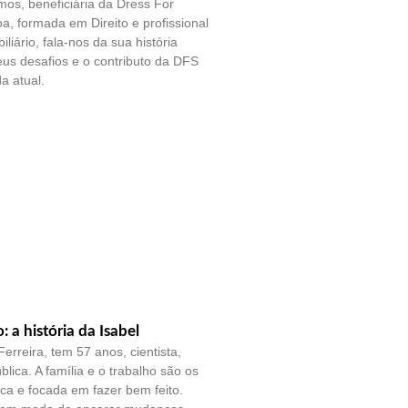
os, beneficiária da Dress For
a, formada em Direito e profissional
liário, fala-nos da sua história
eus desafios e o contributo da DFS
a atual.
o: a história da Isabel
erreira, tem 57 anos, cientista,
blica. A família e o trabalho são os
tica e focada em fazer bem feito.