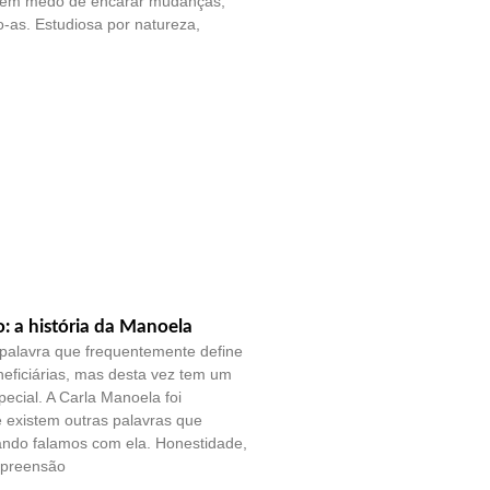
sem medo de encarar mudanças,
-as. Estudiosa por natureza,
o: a história da Manoela
palavra que frequentemente define
eficiárias, mas desta vez tem um
pecial. A Carla Manoela foi
e existem outras palavras que
ando falamos com ela. Honestidade,
mpreensão