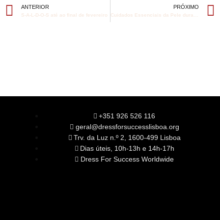
ANTERIOR
PRÓXIMO
S-A-L-D-O-S até ao final de fevereiro
Cuidados Essenciais da Pele durante o Inverno
+351 926 526 116
geral@dressforsuccesslisboa.org
Trv. da Luz n.º 2, 1600-499 Lisboa
Dias úteis, 10h-13h e 14h-17h
Dress For Success Worldwide
SOBRE NÓS
A Nossa Missão
Equipa
Órgãos Sociais
Rede Global