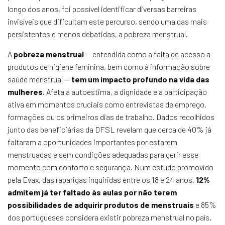
longo dos anos, foi possível identificar diversas barreiras
invisíveis que dificultam este percurso, sendo uma das mais
persistentes e menos debatidas, a pobreza menstrual.
A
pobreza menstrual
— entendida como a falta de acesso a
produtos de higiene feminina, bem como à informação sobre
saúde menstrual —
tem um impacto profundo na vida das
mulheres
. Afeta a autoestima, a dignidade e a participação
ativa em momentos cruciais como entrevistas de emprego,
formações ou os primeiros dias de trabalho. Dados recolhidos
junto das beneficiárias da DFSL revelam que cerca de 40% já
faltaram a oportunidades importantes por estarem
menstruadas e sem condições adequadas para gerir esse
momento com conforto e segurança. Num estudo promovido
pela Evax, das raparigas inquiridas entre os 18 e 24 anos,
12%
admitem já ter faltado às aulas por não terem
possibilidades de adquirir produtos de menstruais
e 85%
dos portugueses considera existir pobreza menstrual no país.