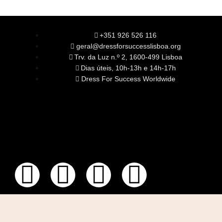
+351 926 526 116
geral@dressforsuccesslisboa.org
Trv. da Luz n.º 2, 1600-499 Lisboa
Dias úteis, 10h-13h e 14h-17h
Dress For Success Worldwide
SOBRE NÓS
A Nossa Missão
Equipa
Órgãos Sociais
Rede Global