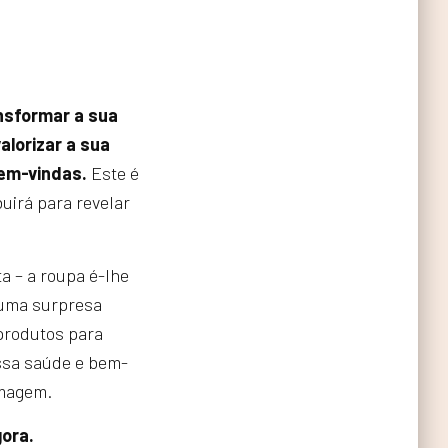
nsformar a sua
alorizar a sua
bem-vindas.
Este é
uirá para revelar
ta – a roupa é-lhe
 uma surpresa
 produtos para
ossa saúde e bem-
imagem.
gora.