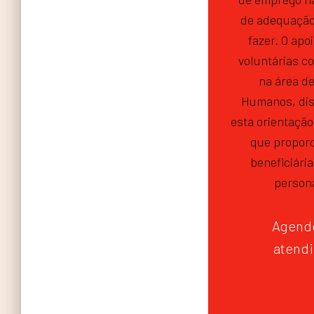
de adequação
fazer. O apo
voluntárias c
na área d
Humanos, dis
esta orientação
que proporc
beneficiária
persona
Agende
atend