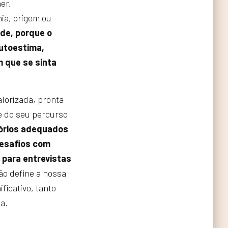
er,
ia, origem ou
ade, porque o
autoestima,
m que se sinta
lorizada, pronta
e do seu percurso
órios adequados
desafios com
 para entrevistas
o define a nossa
icativo, tanto
a.