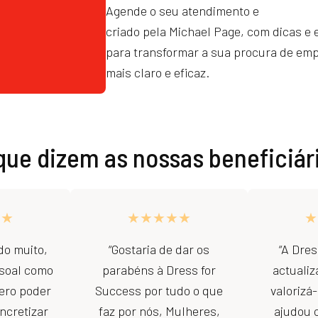
Agende o seu atendimento e
receba o 
criado pela Michael Page, com dicas e 
para transformar a sua procura de e
mais claro e eficaz.
que dizem as nossas beneficiár
★★
★★★★★
★
do muito,
“Gostaria de dar os
“A Dre
essoal como
parabéns à Dress for
actualiz
uero poder
Success por tudo o que
valorizá
oncretizar
faz por nós, Mulheres,
ajudou 