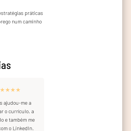
e-book exclusivo
estratégias práticas
mprego num caminho
ias
★★★★
ss ajudou-me a
ar o currículo, a
-lo e também me
com o LinkedIn.