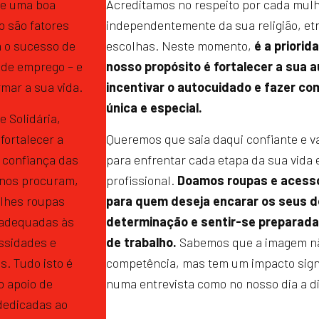
 e uma boa
Acreditamos no respeito por cada mulh
 são fatores
independentemente da sua religião, etn
a o sucesso de
escolhas. Neste momento,
é a priorid
 de emprego – e
nosso propósito é fortalecer a sua 
mar a sua vida.
incentivar o autocuidado e fazer co
única e especial.
 Solidária,
fortalecer a
Queremos que saia daqui confiante e va
 confiança das
para enfrentar cada etapa da sua vida 
nos procuram,
profissional.
Doamos roupas e acess
lhes roupas
para quem deseja encarar os seus 
 adequadas às
determinação e sentir-se preparada
ssidades e
de trabalho.
Sabemos que a imagem nã
s. Tudo isto é
competência, mas tem um impacto signif
o apoio de
numa entrevista como no nosso dia a di
dedicadas ao