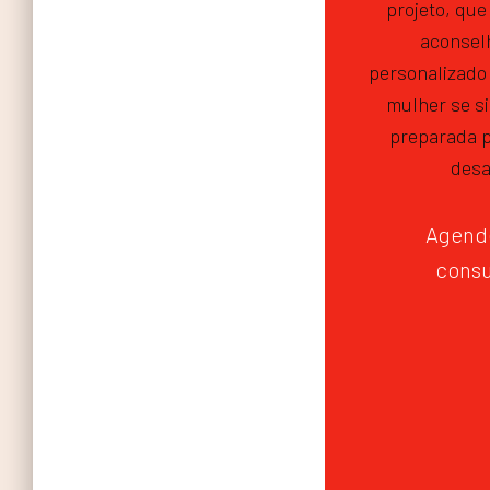
projeto, qu
aconsel
personalizado
mulher se si
preparada p
desa
Agende
consu