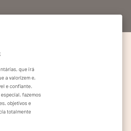
s
tárias, que irá
e a valorizem e,
el e confiante.
 especial, fazemos
s, objetivos e
cia totalmente