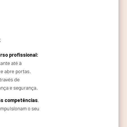
s
so profissional:
ante até à
e abre portas.
través de
ança e segurança.
as competências
,
impulsionam o seu