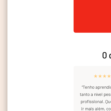
O 
★★★
“Tenho aprendi
tanto a nível p
profissional. Q
ir mais além, c