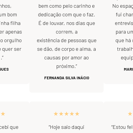
nhos,
bem como pelo carinho e
No espaç
 um bom
dedicação com que o faz.
fui cha
inha filha
É de louvar, nos dias que
entrevi
ter apenas
correm, a
para u
to orgulho
existência de pessoas que
que há 
e quer ser
se dão, de corpo e alma, a
trabalh
.”
causas por amor ao
equip
próximo.”
GUES
MARI
FERNANDA SILVA INÁCIO
★★
★★★★★
★
cebi que
“Hoje saio daqui
“Estou fel