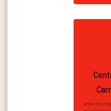
Cent
Carr
Antes de chega
de emprego h