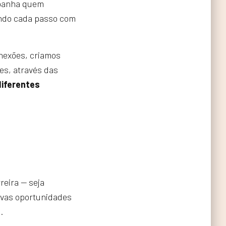
anha quem
iando cada passo com
nexões, criamos
es, através das
iferentes
reira — seja
ovas oportunidades
.