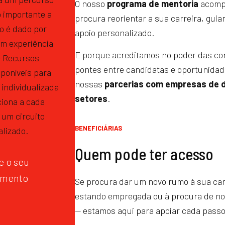
O nosso
programa de mentoria
acomp
 importante a
procura reorientar a sua carreira, gu
io é dado por
apoio personalizado.
om experiência
E porque acreditamos no poder das co
e Recursos
pontes entre candidatas e oportunidad
poníveis para
nossas
parcerias com empresas de d
 individualizada
setores
.
iona a cada
 um circuito
BENEFICIÁRIAS
lizado.
Quem pode ter acesso
 o seu
imento
Se procura dar um novo rumo à sua car
estando empregada ou à procura de n
— estamos aqui para apoiar cada passo