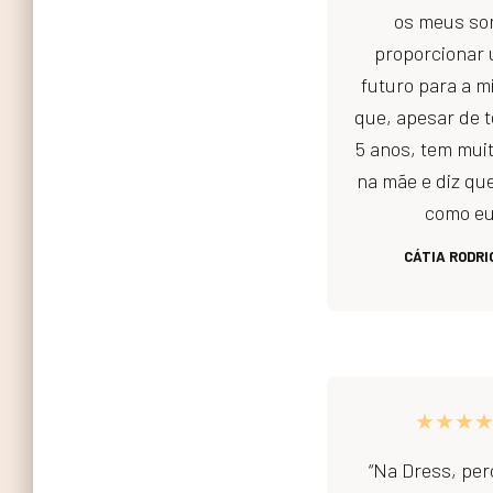
os meus so
proporcionar
futuro para a m
que, apesar de 
5 anos, tem mui
na mãe e diz qu
como eu
CÁTIA RODRI
★★★
“Na Dress, per