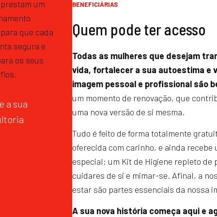
e prestam um
BENEFICIÁRIAS
hamento
Quem pode ter acesso
 para que cada
nta segura e
Todas as mulheres que desejam tra
ara os seus
vida, fortalecer a sua autoestima e v
fios.
imagem pessoal e profissional são 
um momento de renovação, que contrib
 a sua
uma nova versão de si mesma.
ltoria
Tudo é feito de forma totalmente gratui
oferecida com carinho, e ainda recebe
especial: um Kit de Higiene repleto de
cuidares de si e mimar-se. Afinal, a n
estar são partes essenciais da nossa 
A sua nova história começa aqui e a