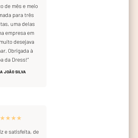
o de mês e meio
mada para três
stas, uma delas
ma empresa em
muito desejava
ar. Obrigada à
a da Dress!”
A JOÃO SILVA
★★★★
iz e satisfeita, de