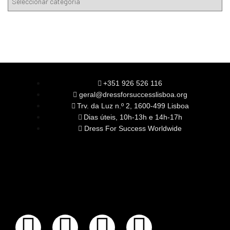
+351 926 526 116
geral@dressforsuccesslisboa.org
Trv. da Luz n.º 2, 1600-499 Lisboa
Dias úteis, 10h-13h e 14h-17h
Dress For Success Worldwide
SOBRE NÓS
A Nossa Missão
Equipa
Órgãos Sociais
Rede Global