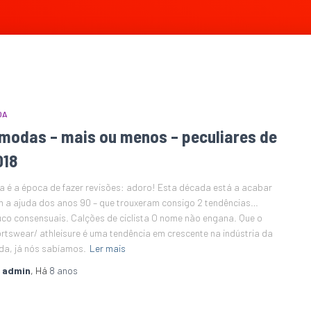
DA
 modas – mais ou menos – peculiares de
018
a é a época de fazer revisões: adoro! Esta década está a acabar
 a ajuda dos anos 90 – que trouxeram consigo 2 tendências…
co consensuais. Calções de ciclista O nome não engana. Que o
rtswear/ athleisure é uma tendência em crescente na indústria da
a, já nós sabíamos.
Ler mais
r
admin
, Há
8 anos