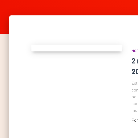
MO
2
2
Est
com
pou
spo
mod
Po