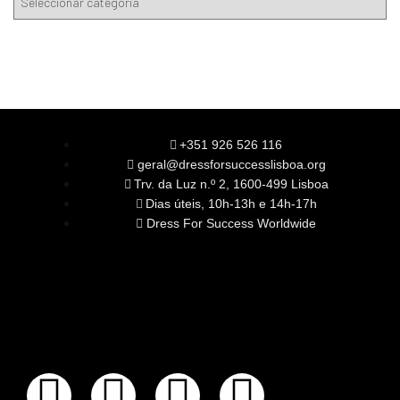
+351 926 526 116
geral@dressforsuccesslisboa.org
Trv. da Luz n.º 2, 1600-499 Lisboa
Dias úteis, 10h-13h e 14h-17h
Dress For Success Worldwide
SOBRE NÓS
A Nossa Missão
Equipa
Órgãos Sociais
Rede Global