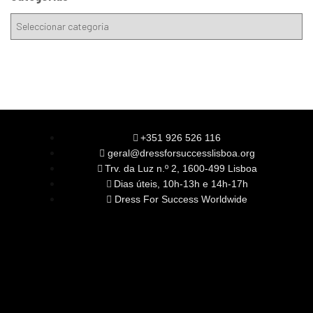
+351 926 526 116
geral@dressforsuccesslisboa.org
Trv. da Luz n.º 2, 1600-499 Lisboa
Dias úteis, 10h-13h e 14h-17h
Dress For Success Worldwide
SOBRE NÓS
A Nossa Missão
Equipa
Órgãos Sociais
Rede Global