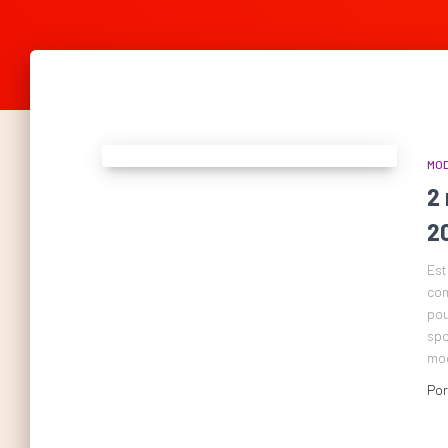
MO
2
2
Est
com
pou
spo
mod
Po