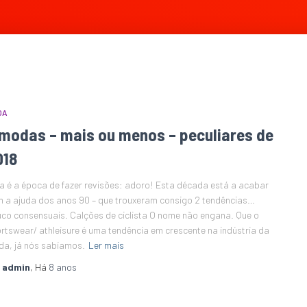
DA
 modas – mais ou menos – peculiares de
018
a é a época de fazer revisões: adoro! Esta década está a acabar
 a ajuda dos anos 90 – que trouxeram consigo 2 tendências…
co consensuais. Calções de ciclista O nome não engana. Que o
rtswear/ athleisure é uma tendência em crescente na indústria da
a, já nós sabíamos.
Ler mais
r
admin
, Há
8 anos