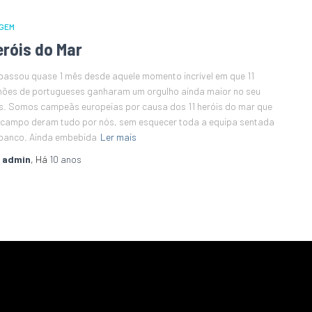
GEM
eróis do Mar
passou quase 1 mês desde aquele momento incrível em que 11
hões de portugueses ganharam um orgulho ainda maior no seu
s. Somos campeãs europeias por causa dos 11 heróis do mar que
campo deram tudo por nós, sem esquecer toda a equipa sentada
banco. Ainda embebida
Ler mais
r
admin
, Há
10 anos