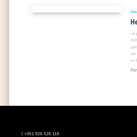
IMA
H
Já 
mil
paí
em 
no 
Po
+351 926 526 116