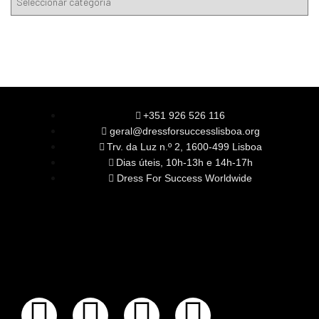
+351 926 526 116
geral@dressforsuccesslisboa.org
Trv. da Luz n.º 2, 1600-499 Lisboa
Dias úteis, 10h-13h e 14h-17h
Dress For Success Worldwide
SOBRE NÓS
A Nossa Missão
Equipa
Órgãos Sociais
Rede Global