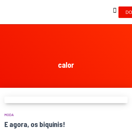
DO
calor
MODA
E agora, os biquínis!