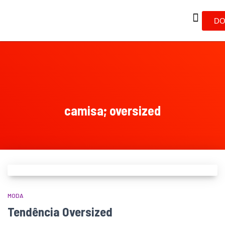
DO
camisa; oversized
MODA
Tendência Oversized