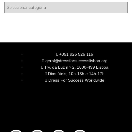
+351 926 526 116
geral@dressforsuccesslisboa.org
Trv. da Luz n.º 2, 1600-499 Lisboa
Dias úteis, 10h-13h e 14h-17h
Dress For Success Worldwide
SOBRE NÓS
A Nossa Missão
Equipa
Órgãos Sociais
Rede Global