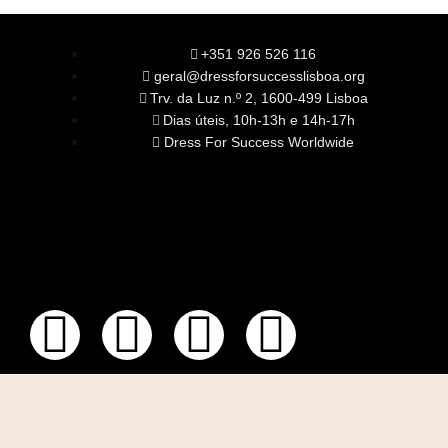
+351 926 526 116
geral@dressforsuccesslisboa.org
Trv. da Luz n.º 2, 1600-499 Lisboa
Dias úteis, 10h-13h e 14h-17h
Dress For Success Worldwide
SOBRE NÓS
A Nossa Missão
Equipa
Órgãos Sociais
Rede Global