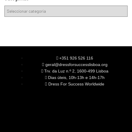
+351 926 526 116
geral@dressforsuccesslisboa.org
Trv. da Luz n.º 2, 1600-499 Lisboa
Dias úteis, 10h-13h e 14h-17h
Dress For Success Worldwide
SOBRE NÓS
A Nossa Missão
Equipa
Órgãos Sociais
Rede Global