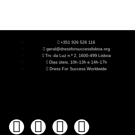
+351 926 526 116
geral@dressforsuccesslisboa.org
Trv. da Luz n.º 2, 1600-499 Lisboa
Dias úteis, 10h-13h e 14h-17h
Dress For Success Worldwide
SOBRE NÓS
A Nossa Missão
Equipa
Órgãos Sociais
Rede Global