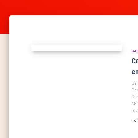
CAR
C
e
Sen
Gos
Con
AMB
rel
Po