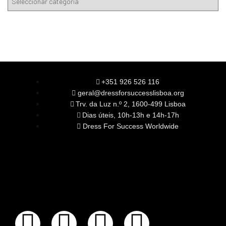
+351 926 526 116
geral@dressforsuccesslisboa.org
Trv. da Luz n.º 2, 1600-499 Lisboa
Dias úteis, 10h-13h e 14h-17h
Dress For Success Worldwide
SOBRE NÓS
A Nossa Missão
Equipa
Órgãos Sociais
Rede Global