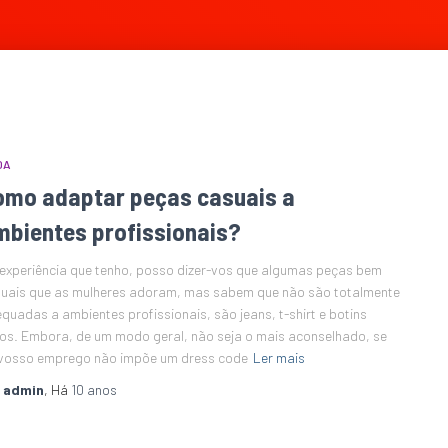
DA
omo adaptar peças casuais a
mbientes profissionais?
experiência que tenho, posso dizer-vos que algumas peças bem
uais que as mulheres adoram, mas sabem que não são totalmente
quadas a ambientes profissionais, são jeans, t-shirt e botins
os. Embora, de um modo geral, não seja o mais aconselhado, se
vosso emprego não impõe um dress code
Ler mais
r
admin
, Há
10 anos