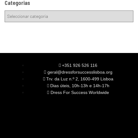
Categorias
+351 926 526 116
geral@dressforsuccesslisboa.org
Trv. da Luz n.º 2, 1600-499 Lisboa
Dias úteis, 10h-13h e 14h-17h
Dress For Success Worldwide
SOBRE NÓS
A Nossa Missão
Equipa
Órgãos Sociais
Rede Global