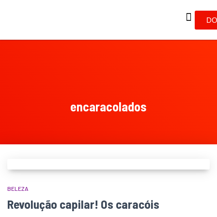
DO
encaracolados
BELEZA
Revolução capilar! Os caracóis