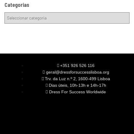
Categorias
+351 926 526 116
geral@dressforsuccesslisboa.org
Trv. da Luz n.º 2, 1600-499 Lisboa
Dias úteis, 10h-13h e 14h-17h
Dress For Success Worldwide
SOBRE NÓS
A Nossa Missão
Equipa
Órgãos Sociais
Rede Global