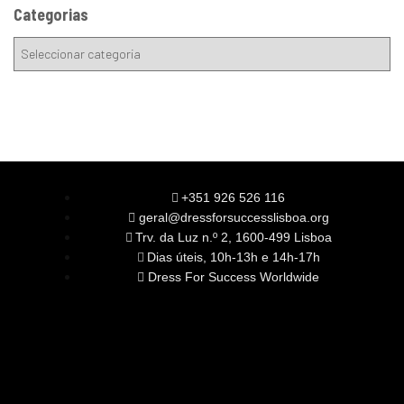
Categorias
+351 926 526 116
geral@dressforsuccesslisboa.org
Trv. da Luz n.º 2, 1600-499 Lisboa
Dias úteis, 10h-13h e 14h-17h
Dress For Success Worldwide
SOBRE NÓS
A Nossa Missão
Equipa
Órgãos Sociais
Rede Global