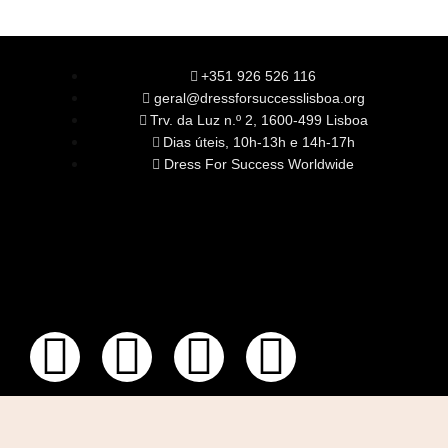
+351 926 526 116
geral@dressforsuccesslisboa.org
Trv. da Luz n.º 2, 1600-499 Lisboa
Dias úteis, 10h-13h e 14h-17h
Dress For Success Worldwide
SOBRE NÓS
A Nossa Missão
Equipa
Órgãos Sociais
Rede Global