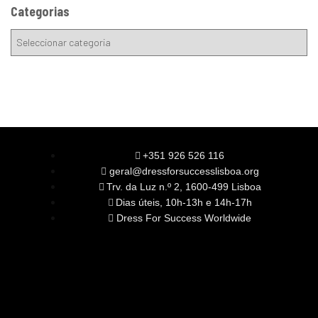
Categorias
+351 926 526 116
geral@dressforsuccesslisboa.org
Trv. da Luz n.º 2, 1600-499 Lisboa
Dias úteis, 10h-13h e 14h-17h
Dress For Success Worldwide
SOBRE NÓS
A Nossa Missão
Equipa
Órgãos Sociais
Rede Global