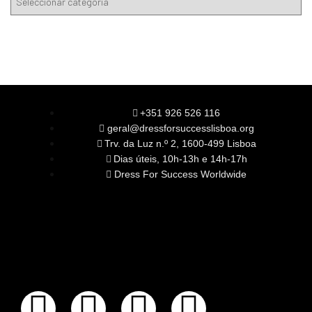
+351 926 526 116
geral@dressforsuccesslisboa.org
Trv. da Luz n.º 2, 1600-499 Lisboa
Dias úteis, 10h-13h e 14h-17h
Dress For Success Worldwide
SOBRE NÓS
A Nossa Missão
Equipa
Órgãos Sociais
Rede Global