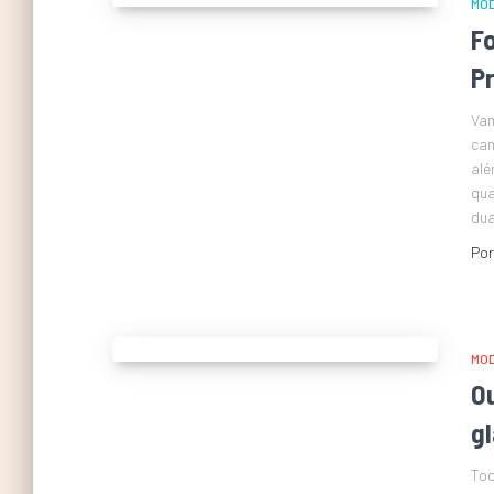
MO
Fo
P
Vam
cam
alé
qua
du
Po
MO
O
g
Tod