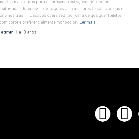
is, ditam as regras para as próximas estações. Nós fomos
reitá-las, e dizemos-lhe aqui quais as 6 melhores tendências que o
ono nos trás: 1. Casacos oversized: por cima de qualquer toilette,
bom corte e preferencialmente monocolor.
Ler mais
r
admin
, Há
10 anos