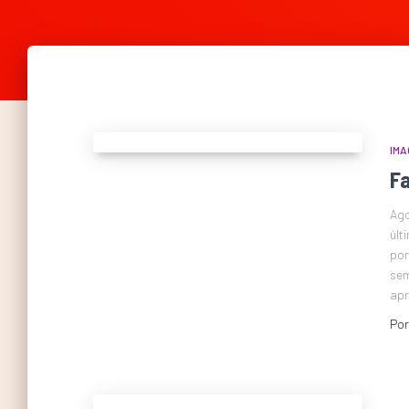
IMA
Fa
Ago
últ
por
sem
apr
Po