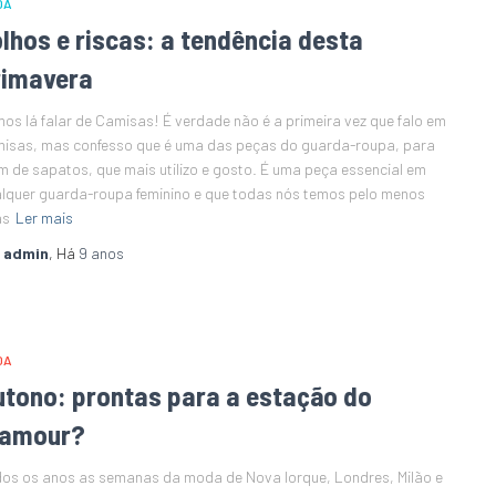
DA
lhos e riscas: a tendência desta
rimavera
os lá falar de Camisas! É verdade não é a primeira vez que falo em
isas, mas confesso que é uma das peças do guarda-roupa, para
m de sapatos, que mais utilizo e gosto. É uma peça essencial em
lquer guarda-roupa feminino e que todas nós temos pelo menos
as
Ler mais
r
admin
, Há
9 anos
DA
utono: prontas para a estação do
lamour?
os os anos as semanas da moda de Nova Iorque, Londres, Milão e