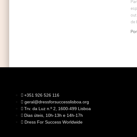
Par
esp
out
de 
Po
+351 926 526 116
geral@dressforsuccesslisboa.org
SOBRE NÓS
Trv. da Luz n.º 2, 1600-499 Lisboa
A Nossa Missão
Equipa
Dias úteis, 10h-13h e 14h-17h
Órgãos Sociais
Rede Global
Dress For Success Worldwide