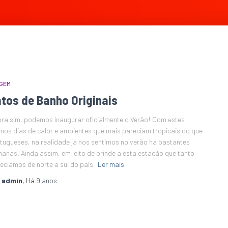
GEM
tos de Banho Originais
ra sim, podemos inaugurar oficialmente o Verão! Com estes
imos dias de calor e ambientes que mais pareciam tropicais do que
tugueses, na realidade já nos sentimos no verão há bastantes
anas. Ainda assim, em jeito de brinde a esta estação que tanto
eciamos de norte a sul do país,
Ler mais
r
admin
, Há
9 anos