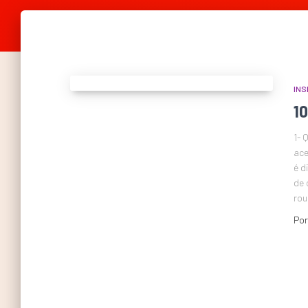
INS
1
1- 
ace
é d
de 
rou
Po