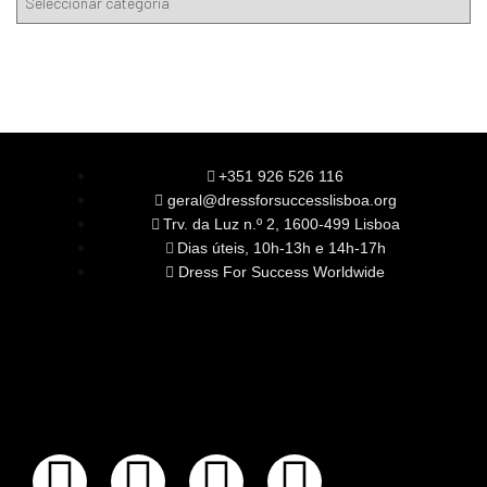
+351 926 526 116
geral@dressforsuccesslisboa.org
Trv. da Luz n.º 2, 1600-499 Lisboa
Dias úteis, 10h-13h e 14h-17h
Dress For Success Worldwide
SOBRE NÓS
A Nossa Missão
Equipa
Órgãos Sociais
Rede Global