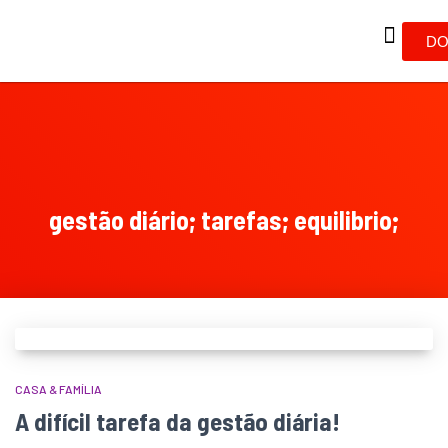
DO
gestão diário; tarefas; equilibrio;
CASA & FAMÍLIA
A difícil tarefa da gestão diária!