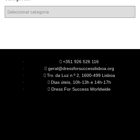
+351 926 526 116
geral@dressforsuccesslisboa.org
Trv. da Luz n.º 2, 1600-499 Lisboa
Dias úteis, 10h-13h e 14h-17h
Dress For Success Worldwide
SOBRE NÓS
A Nossa Missão
Equipa
Órgãos Sociais
Rede Global