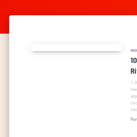
INS
1
R
1. 
Não
alg
coo
são
Po