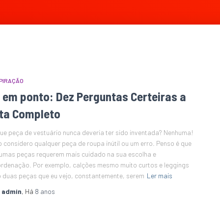
PIRAÇÃO
0 em ponto: Dez Perguntas Certeiras a
ita Completo
Que peça de vestuário nunca deveria ter sido inventada? Nenhuma!
 considero qualquer peça de roupa inútil ou um erro. Penso é que
umas peças requerem mais cuidado na sua escolha e
rdenação. Por exemplo, calções mesmo muito curtos e leggings
 duas peças que eu vejo, constantemente, serem
Ler mais
r
admin
, Há
8 anos