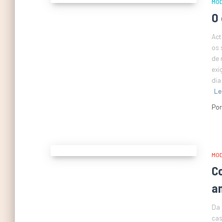
MO
O
Act
os 
de 
exi
dia
Le
Po
MO
C
a
Da 
cas