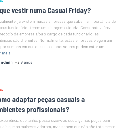
DA
 que vestir numa Casual Friday?
ualmente, já existem muitas empresas que sabem a importância de
seus funcionários terem uma imagem cuidada. Consoante a área
negócio da empresa e/ou o cargo de cada funcionário, as
gências são diferentes. Normalmente, estas empresas elegem um
 por semana em que os seus colaboradores podem estar um
r mais
r
admin
, Há
9 anos
DA
omo adaptar peças casuais a
mbientes profissionais?
experiência que tenho, posso dizer-vos que algumas peças bem
uais que as mulheres adoram, mas sabem que não são totalmente