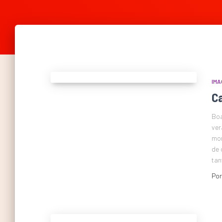
IMA
C
Boa
ver
mon
de 
tan
Po