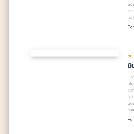
ade
ras
no 
Po
MO
G
Hoj
alg
cor
fal
que
nu
Po