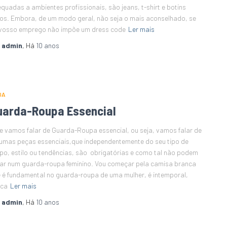
quadas a ambientes profissionais, são jeans, t-shirt e botins
os. Embora, de um modo geral, não seja o mais aconselhado, se
vosso emprego não impõe um dress code
Ler mais
r
admin
, Há
10 anos
DA
uarda-Roupa Essencial
e vamos falar de Guarda-Roupa essencial, ou seja, vamos falar de
umas peças essenciais,que independentemente do seu tipo de
po, estilo ou tendências, são obrigatórias e como tal não podem
tar num guarda-roupa feminino. Vou começar pela camisa branca
 é fundamental no guarda-roupa de uma mulher, é intemporal,
nca
Ler mais
r
admin
, Há
10 anos