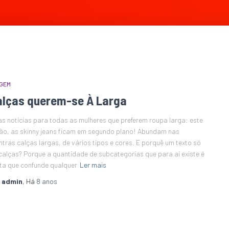
GEM
alças querem-se À Larga
s notícias para todas as mulheres que preferem roupa larga: este
ão, as skinny jeans ficam em segundo plano! Abundam nas
tras calças largas, de vários tipos e cores. E porquê um texto só
calças? Porque a quantidade de subcategorias que para aí existe é
ta que confunde qualquer
Ler mais
r
admin
, Há
8 anos