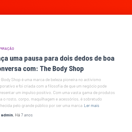
PIRAÇÃO
aça uma pausa para dois dedos de boa
onversa com: The Body Shop
 Body Shop é uma marca de beleza pioneira no activismo
porativo e foi criada com a filosofia de que um negócio pode
resentar um impulso positivo. Com uma vasta gama de produtos
a o rosto, corpo, maquilhagem e acessórios, é sobretudo
hecida pelo grande público por ser uma marca
Ler mais
r
admin
, Há
7 anos