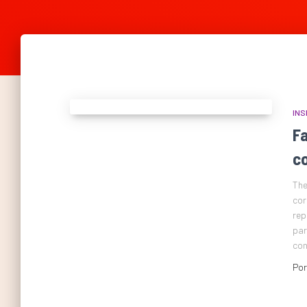
INS
F
c
The
cor
rep
par
con
Po