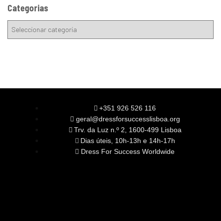
Categorias
+351 926 526 116
geral@dressforsuccesslisboa.org
Trv. da Luz n.º 2, 1600-499 Lisboa
Dias úteis, 10h-13h e 14h-17h
Dress For Success Worldwide
SOBRE NÓS
A Nossa Missão
Equipa
Órgãos Sociais
Rede Global