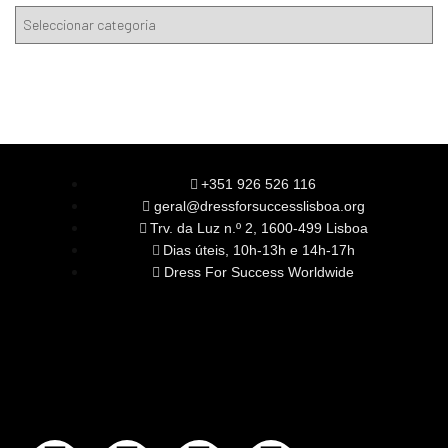
+351 926 526 116
geral@dressforsuccesslisboa.org
Trv. da Luz n.º 2, 1600-499 Lisboa
Dias úteis, 10h-13h e 14h-17h
Dress For Success Worldwide
SOBRE NÓS
A Nossa Missão
Equipa
Órgãos Sociais
Rede Global