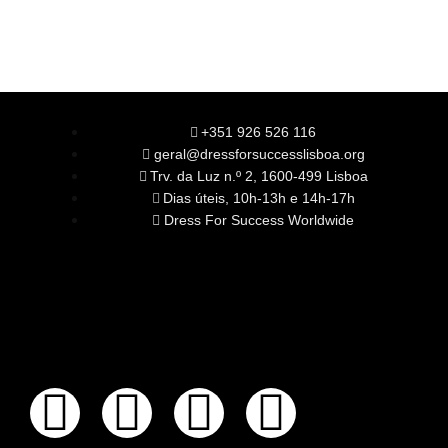
+351 926 526 116
geral@dressforsuccesslisboa.org
Trv. da Luz n.º 2, 1600-499 Lisboa
Dias úteis, 10h-13h e 14h-17h
Dress For Success Worldwide
SOBRE NÓS
A Nossa Missão
Equipa
Órgãos Sociais
Rede Global