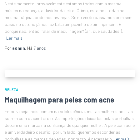
Neste momento, provavelmente estamos todas com a mesma
música na cabeça, a duvidar da letra. Ótimo, estamos todas na
mesma página, podemos avançar. Se no verão passamos bem sem
base, no outono já nos faz falta um pózinho de pirlimpimpim. E
porque não, então, falar de maquilhagem? (ah, que saudades!).
Ler mais
Por
admin
, Há
7 anos
BELEZA
Maquilhagem para peles com acne
Embora seja mais comum na adolescência, muitas mulheres adultas
sofrem com o acne tardio. As imperfeições deixadas pelas borbulhas
deixam uma marca na confiança de qualquer mulher. A pele com acne
é um verdadeiro desafio: por um lado, queremos esconder as
borbulhas e as marcas deixadas; por outro, é necessário
Ler mais