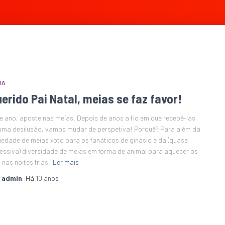
DA
erido Pai Natal, meias se faz favor!
e ano, aposte nas meias. Depois de anos a fio em que recebê-las
 uma desilusão, vamos mudar de perspetiva! Porquê? Para além da
iedade de meias xpto para os fanáticos de ginásio e da (quase
essiva) diversidade de meias em forma de animal para aquecer os
 nas noites frias,
Ler mais
r
admin
, Há
10 anos