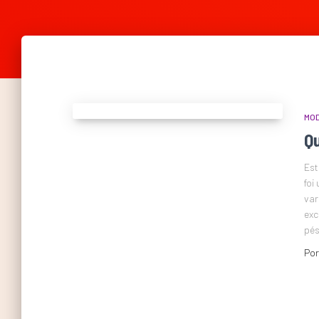
MO
Qu
Est
foi
var
exc
pés
Po