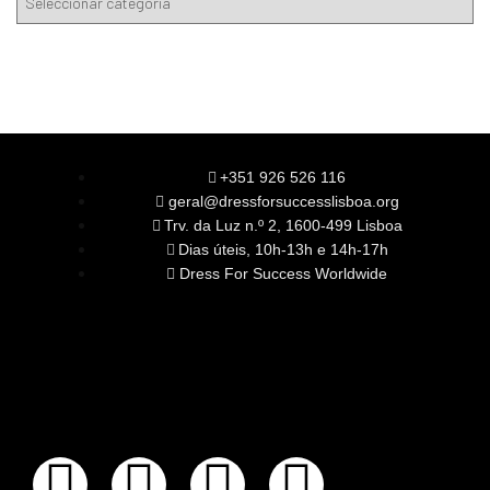
+351 926 526 116
geral@dressforsuccesslisboa.org
Trv. da Luz n.º 2, 1600-499 Lisboa
Dias úteis, 10h-13h e 14h-17h
Dress For Success Worldwide
SOBRE NÓS
A Nossa Missão
Equipa
Órgãos Sociais
Rede Global