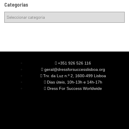
Categorias
+351 926 526 116
geral@dressforsuccesslisboa.org
Trv. da Luz n.º 2, 1600-499 Lisboa
Dias úteis, 10h-13h e 14h-17h
Dress For Success Worldwide
SOBRE NÓS
A Nossa Missão
Equipa
Órgãos Sociais
Rede Global