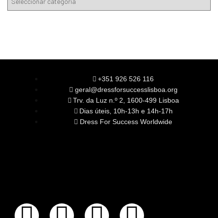
+351 926 526 116
geral@dressforsuccesslisboa.org
Trv. da Luz n.º 2, 1600-499 Lisboa
Dias úteis, 10h-13h e 14h-17h
Dress For Success Worldwide
SOBRE NÓS
A Nossa Missão
Equipa
Órgãos Sociais
Rede Global