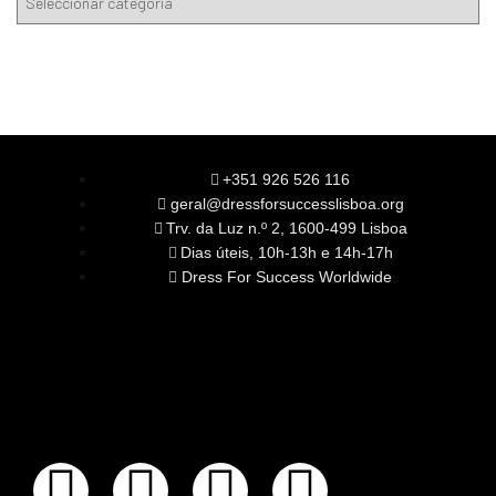
+351 926 526 116
geral@dressforsuccesslisboa.org
Trv. da Luz n.º 2, 1600-499 Lisboa
Dias úteis, 10h-13h e 14h-17h
Dress For Success Worldwide
SOBRE NÓS
A Nossa Missão
Equipa
Órgãos Sociais
Rede Global