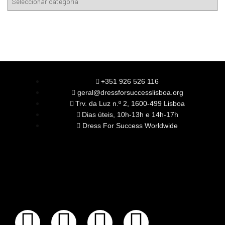
+351 926 526 116
geral@dressforsuccesslisboa.org
Trv. da Luz n.º 2, 1600-499 Lisboa
Dias úteis, 10h-13h e 14h-17h
Dress For Success Worldwide
SOBRE NÓS
A Nossa Missão
Equipa
Órgãos Sociais
Rede Global