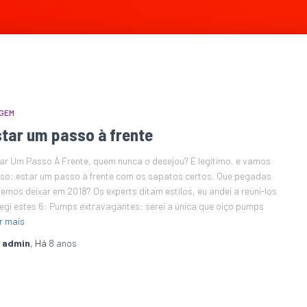
GEM
star um passo à frente
ar Um Passo À Frente, quem nunca o desejou? É legítimo, e vamos
sso: estar um passo à frente com os sapatos certos. Que pegadas
emos deixar em 2018? Os experts ditam estilos, eu andei a reuni-los
legi estes 6: Pumps extravagantes: serei a única que oiço pumps
r mais
r
admin
, Há
8 anos