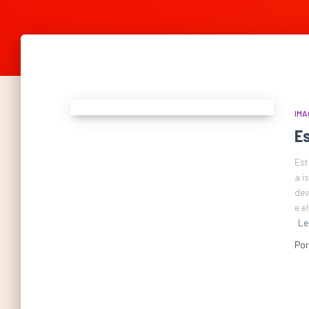
IMA
E
Est
a i
dev
e e
Le
Po