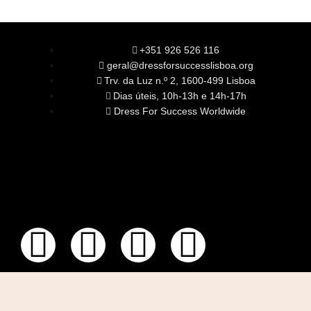
+351 926 526 116
geral@dressforsuccesslisboa.org
Trv. da Luz n.º 2, 1600-499 Lisboa
Dias úteis, 10h-13h e 14h-17h
Dress For Success Worldwide
SOBRE NÓS
A Nossa Missão
Equipa
Órgãos Sociais
Rede Global