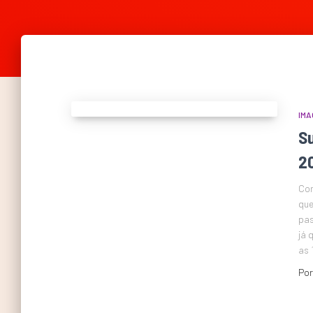
IMA
S
2
Con
que
pas
já 
as 
Po