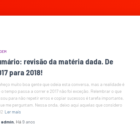
GEM
umário: revisão da matéria dada. De
017 para 2018!
heço muito boa gente que odeia esta conversa, mas a realidade é
 o tempo passa a correr e 2017 não foi exceção. Relembrar o que
sou para não repetir erros e copiar sucessos é tarefa importante,
que me perguntam. Nessa onda, deixo aqui aquelas que considero
12
Ler mais
r
admin
, Há
9 anos